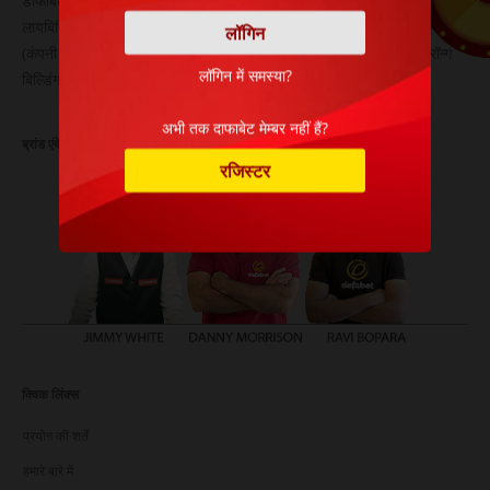
डाफाबेट का संचालन ओस्मिला एन.वी. द्वारा किया जाता है, जो एक लिमिटेड
लायबिलिटी कंपनी है। यह कंपनी 28 जून 2007 को कुराकाओ में पंजीकृत की गई थी
(कंपनी पंजीकरण संख्या 102267)। इसका पंजीकृत कार्यालय पता है: लिवस्ट्रॉन्ग
लॉगिन में समस्या?
बिल्डिंग, ग्रूट क्वार्टियरवेग 10, कुराकाओ।
अभी तक दाफाबेट मेम्बर नहीं हैं?
ब्रांड एंबेसडर
रजिस्टर
क्विक लिंक्स
प्रयोग की शर्तें
हमारे बारे में