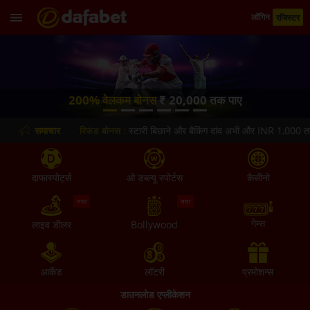
लॉगिन
रजिस्टर
200% वेलकम बोनस
₹ 20,000 तक पाए
समाचार
एक्सचेंज रिफंड बोनस :
स्टारी बिछाने और बैकिंग दांव अभी और INR 1,000 तक 5
दाफास्पोर्ट्स
ओ डब्ल्यू स्पोर्टस
कैसीनो
नया
नया
गेम्स
लाइव डीलर
Bollywood
आर्केड
लॉटरी
प्रमोशन्स
डाउनलोड एप्लीकेशन