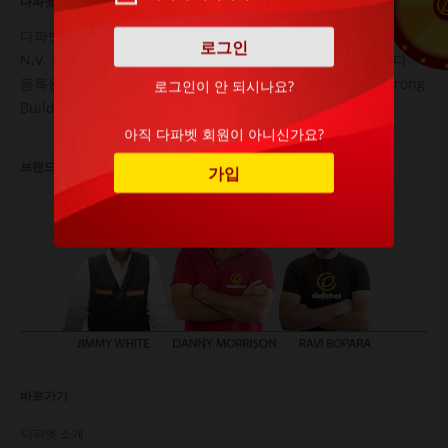
다파벳 소개
다파벳(Dafabet)은 2007년 6월 28일 퀴라소에서 설립된 Osmila
N.V. 유한책임회사(회사 등록번호: 102267)에 의해 운영됩니다.
등록된 회사 주소지는 퀴라소 Groot Kwartierweg 10, Livestrong
로그인이 안 되시나요?
Building에 위치해 있습니다.
아직 다파벳 회원이 아니신가요?
브랜드 홍보대사
가입
바로가기
다파벳 소개