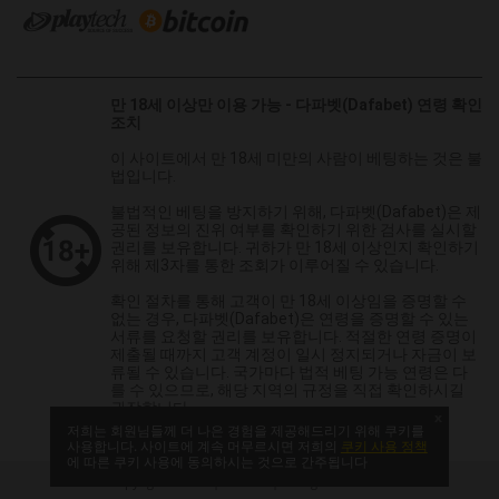
만 18세 이상만 이용 가능 - 다파벳(Dafabet) 연령 확인
조치
이 사이트에서 만 18세 미만의 사람이 베팅하는 것은 불
법입니다.
불법적인 베팅을 방지하기 위해, 다파벳(Dafabet)은 제
공된 정보의 진위 여부를 확인하기 위한 검사를 실시할
권리를 보유합니다. 귀하가 만 18세 이상인지 확인하기
위해 제3자를 통한 조회가 이루어질 수 있습니다.
확인 절차를 통해 고객이 만 18세 이상임을 증명할 수
없는 경우, 다파벳(Dafabet)은 연령을 증명할 수 있는
서류를 요청할 권리를 보유합니다. 적절한 연령 증명이
제출될 때까지 고객 계정이 일시 정지되거나 자금이 보
류될 수 있습니다. 국가마다 법적 베팅 가능 연령은 다
를 수 있으므로, 해당 지역의 규정을 직접 확인하시길
권장합니다.
x
저희는 회원님들께 더 나은 경험을 제공해드리기 위해 쿠키를
사용합니다. 사이트에 계속 머무르시면 저희의
쿠키 사용 정책
에 따른 쿠키 사용에 동의하시는 것으로 간주됩니다
Copyright © 2026 | Dafabet | All Rights Reserved