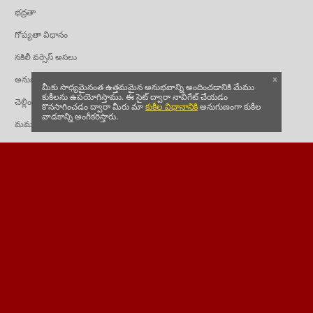
భద్రతా
గోప్యతా విధానం
నకిలీ వర్సెస్ అసలు
x
అనుబంధాలు
మీకు సాధ్యమైనంత ఉత్తమమైన అనుభవాన్ని అందించడానికి మేము
కుకీలను ఉపయోగిస్తాము. ఈ సైట్ ద్వారా నావిగేట్ చేయడం
చెల్లింపు భాగస్వామి
కొనసాగించడం ద్వారా మీరు మా
కుకీల విధానానికి
అనుగుణంగా కుకీల
వాడకాన్ని అంగీకరిస్తారు.
మమ్మల్ని సంప్రదించండి
సహాయం & తరచుగా అడిగే ప్రశ్నలు
మమ్మల్ని అనుసరించండి మరియు తాజా నవీకరణలను స్వీకరించండి