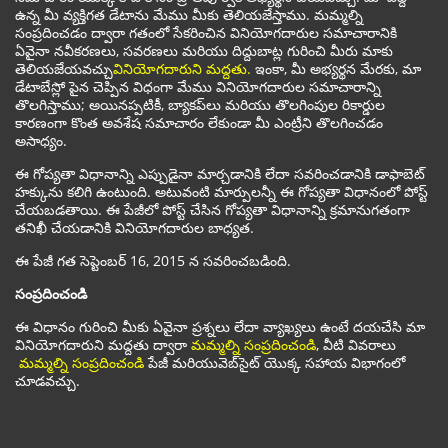
ఉన్న మీ వ్యక్తిగత డేటాను మేము మీకు తెలియజేస్తాము. మమ్మల్ని
సంప్రదించడం ద్వారా గతంలో సేకరించిన వినియోగదారుల సమాచారానికి
ఏవైనా నవీకరణలు, సవరణలు మరియు దిద్దుబాట్ల గురించి మీరు మాకు
తెలియజేయవచ్చు
వినియోగదారుని మద్దతు.
ఇంకా, మీ అభ్యర్థన మేరకు, మా
డేటాబేస్లో పైన చెప్పిన విధంగా మేము వినియోగదారుల సమాచారాన్ని
తొలగిస్తాము; అయినప్పటికీ, బ్యాకప్‌లు మరియు తొలగింపుల రికార్డుల
కారణంగా కొంత అవశేష సమాచారం లేకుండా మీ ఎంట్రీని తొలగించడం
అసాధ్యం.
ఈ గోప్యతా విధానాన్ని ఎప్పుడైనా మార్చడానికి లేదా సవరించడానికి డాఫాబెట్
హక్కును కలిగి ఉంటుంది. అటువంటి మార్పులన్నీ ఈ గోప్యతా విధానంలో పోస్ట్
చేయబడతాయి. ఈ పేజీలో పోస్ట్ చేసిన గోప్యతా విధానాన్ని క్రమానుగతంగా
తనిఖీ చేయడానికి వినియోగదారుల బాధ్యత.
ఈ పేజీ గత సెప్టెంబర్ 16, 2015 న సవరించబడింది.
సంప్రదించండి
ఈ విధానం గురించి మీకు ఏవైనా ప్రశ్నలు లేదా వ్యాఖ్యలు ఉంటే దయచేసి మా
వినియోగదారుని మద్దతు ద్వారా
మమ్మల్ని సంప్రదించండి
, వీటి వివరాలు
మమ్మల్ని సంప్రదించండి
పేజీ మరియువెబ్‌సైట్ యొక్క సహాయ విభాగంలో
చూడవచ్చు.