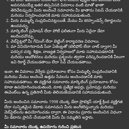
అవసరమయ్యే ఇతర తప్పనిసరి వివరాలు వంటి మాతో ఖాతా
తెరిచేటప్పుడు మీరు అందించే సమాచారం మీ ఖాతాను సెటప్ చేయడానికి
మరియు నిర్వహించడానికి మాకు సహాయపడుతుంది.
మీరు మమ్మల్ని సంప్రదించినట్లయితే, మేము మీ కరస్పాండెన్స్ రికార్డులను
ఉంచవచ్చు.
మార్కెటింగ్ ప్రమోషన్ లేదా పోటీ ఫలితంగా మీరు ఏదైనా డేటా
అందించవొచ్చు.
వెబ్‌సైట్లలో మీ గేమింగ్ లేదా బెట్టింగ్ కార్యాచరణ వివరాలు.
మా వినియోగదారుడి సేవా ఏజెంట్లతో (టెలిఫోన్ లేదా చాట్ ద్వారా) మీ
పరస్పర చర్య. శిక్షణ, నాణ్యత నిర్వహణలో మాకు సహాయపడటానికి
మరియు ఆందోళనలు మరియు ప్రశ్నలను త్వరగా పరిష్కరించడానికి వీలుగా
ఇవి రికార్డ్ చేయబడతాయి లేదా సేవ్ చేయబడతాయి.
ఇంకా, ఈ వివరాలు వేర్వేరు ప్రయోజనాల కోసం మిమ్మల్ని సంప్రదించడానికి
మరియు మేము అందించే ఉత్తమ సేవలను అందించడానికి మాకు
సహాయపడతాయి. ఈ వ్యక్తిగత సమాచారం మార్కెటింగ్ ప్రయోజనాల కోసం
కూడా ఉపయోగించబడుతుంది, మాకు ప్రత్యేక ఆఫర్లు, ప్రమోషన్లు మరియు
ఈవెంట్‌లు ఉన్న ప్రతిసారీ మీకు తెలియజేయడానికి సహాయపడుతుంది.
మీరు అందించిన సమాచారం 1998 యొక్క డేటా ప్రొటెక్షన్ యాక్ట్ క్రింద వ్యక్తిగత
లేదా సున్నితమైన డేటాకు సమానమని మీరు అంగీకరిస్తున్నారు మరియు
వెబ్‌సైట్‌లను ఉపయోగించడం ద్వారా, ఈ విధానం ప్రకారం అందించిన విధంగా
మీ డేటాను ప్రాసెస్ చేయడానికి మీరు మీ సమ్మతిని ఇస్తారు.
మీ సమాచారం యొక్క ఉపయోగం గురించి ప్రకటన