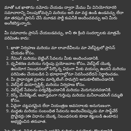
మాతో ఒక ఖాతాను నమోదు చేయడం ద్వారా మేము మీ వినియోగదారరి
సమాచారాన్ని నిలుపుకోవచ్చని మరియు అది మా వద్ద ఉండి ఉండవచ్చు లేదా
మా తరపున ప్రాసెస్ చేసే మూడవ పార్టీ కంపెనీకి అందించవచ్చు అని మీరు
అంగీకరిస్తున్నారు.
మీ సమాచారం ప్రాసెస్ చేయబడవచ్చు, కానీ ఈ క్రింది సందర్భాలకు మాత్రమే
పరిమితం కాదు:
ఖాతా నిర్వహణ మరియు మా లావాదేవీలను మా వెబ్‌సైట్లలో ప్రాసెస్
చేయడం కోసం.
గేమింగ్ మరియు బెట్టింగ్ సేవలను మీకు అందించండానికి.
ధృవీకరణ మరియు గుర్తింపు ప్రయోజనాల కోసం, వెబ్‌సైట్ యొక్క
ఉపయోగ నిబంధనలలో పేర్కొన్న విధంగా మీకు వయస్సు ఉందని మరియు
పరిమితం చేయబడిన ఏ భూభాగాల్లోనూ నివసించలేదని నిర్ధారించడం.
మీ ప్రాధాన్యత ప్రకారం మార్కెటింగ్ సామగ్రిని అనుకూలీకరించడానికి.
వెబ్‌సైట్ డయాగ్నస్టిక్స్ మరియు నిర్వహణ కోసం.
వెబ్‌సైట్ సేవలను పర్యవేక్షించడానికి మరియు మెరుగుపరచడానికి.
రిస్క్ మేనేజ్మెంట్, అవాస్తవంగా గుర్తింపు మరియు మనీలాండరింగ్ సమ్మతి
కోసం.
ఏదైనా చట్టపరమైన లేదా నియంత్రణ అవసరాలకు అనుగుణంగా.
మద్దతు మరియు సంబంధిత సేవలను అందించేటప్పుడు మా సాఫ్ట్‌వేర్
ప్రొవైడర్లు (ఈ విధానం యొక్క నిబంధనలకు కూడా కట్టుబడి ఉంటారు)
అభ్యర్థించిన తరువాత.
సైట్ల యొక్క వివిధ రంగాలపై ఆసక్తిని మరియు ఉపయోగం కొలవడానికి