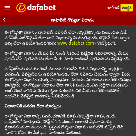
లాగ్ ఇన్
రిజిస్టర్
డాఫాబెట్ గోప్యతా విధానం
ఈ గోప్యతా విధానం డాఫాబెట్ వెబ్‌సైట్ లేదా ఎప్పటికప్పుడు సంబంధిత పేజీ,
సబ్‌పేజ్, సబ్‌డొమైన్ లేదా దాని విభాగాన్ని నియంత్రిస్తుంది, డొమైన్ పేరు ద్వారా
ఉన్న లేదా ఉపయోగించదగినది:
www.dafabet.com
(“వెబ్‌సైట్లు”).
ఈ గోప్యతా విధానం మేము మీ నుండి సేకరించే వ్యక్తిగత సమాచారాన్ని మేము
ప్రాసెస్ చేసే ప్రాతిపదికను లేదా మీరు మాకు అందించే ప్రాతిపదికను నిర్దేశిస్తుంది.
వెబ్‌సైట్‌లను ఉపయోగించే ముందు దయచేసి దిగువ విధానాన్ని జాగ్రత్తగా
చదవండి. వెబ్‌సైట్‌లను ఉపయోగించడం లేదా నమోదు చేయడం ద్వారా, మీరు
ఈ గోప్యతా విధానం యొక్క నిబంధనలు మరియు షరతులను అంగీకరించినట్లు
భావిస్తారు. ఈ గోప్యతా విధానం లేదా దానికి సంబంధించిన ఏదైనా సవరణను
అంగీకరించడానికి మరియు కట్టుబడి ఉండటానికి మీరు అంగీకరించకపోతే,
దయచేసి వెబ్‌సైట్ వాడకాన్ని నిలిపివేయండి.
విధానానికి సవరణ లేదా మార్పులు
ఈ గోప్యతా విధానాన్ని సవరించడానికి మాకు ఎప్పుడైనా హక్కు ఉంది.
వెబ్‌సైట్‌లో మార్పులను పోస్ట్ చేసిన వెంటనే అలాంటి ఏదైనా మార్పు
ప్రభావవంతంగా ఉంటుంది. ప్రస్తుత గోప్యతా విధానం అమల్లోకి వచ్చిన తేదీ
సూచన కోసం ఈ పేజీ పైన సూచించబడుతుంది.