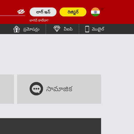
లాగ్ ఇన్
రిజిస్టర్
లాగిన్ కాలేదా?
English (Asia)
English
ప్రమోషన్లు
వీఐపి
మొబైల్
English (Europe)
हिन्दी
简体中文
Bengali (India)
ภาษาไทย
English (Pakistan)
Tiếng Việt
English (Bangladesh)
Bahasa Indonesia
Bengali (Bangladesh)
సామాజిక
日本語
Polish
한국어
Español