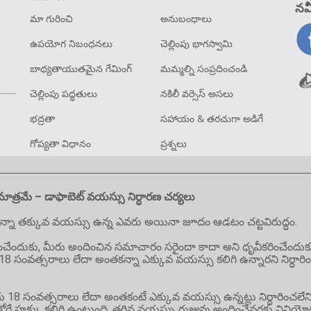
నవ
మా గురించి
అనుబంధాలు
ఉపయోగ నిబంధనలు
చెల్లింపు భాగస్వామి
బాధ్యతాయుతమైన గేమింగ్
మమ్మల్ని సంప్రదించండి
చెల్లింపు పద్ధతులు
నకిలీ వర్సెస్ అసలు
భద్రతా
సహాయం & తరచుగా అడిగే
గోప్యతా విధానం
ప్రశ్నలు
మాత్రమే – డాఫాబెట్ వయస్సు నిర్ధారణ చర్యలు
 కన్నా తక్కువ వయస్సు ఉన్న ఎవరు అయినా జూదం ఆడటం చట్టవిరుద్ధం.
నివారించేందుకు, మీరు అందించిన సమాచారం సరైందా కాదా అని ధృవీకరించేంద
18 సంవత్సరాలు లేదా అంతకన్నా ఎక్కువ వయస్సు కలిగి ఉన్నారని నిర్ధారి
18 సంవత్సరాలు లేదా అంతకంటే ఎక్కువ వయస్సు ఉన్నట్లు నిర్ధారించలేని ప
ోరే హక్కు కలిగి ఉంటుంది. తగిన వయస్సు రుజువు అందించేవరకు వినియ