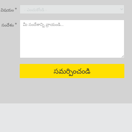
*
విషయం
*
సందేశం
సమర్పించండి