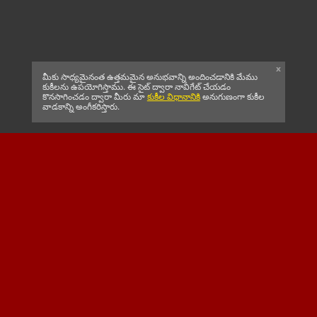
x
మీకు సాధ్యమైనంత ఉత్తమమైన అనుభవాన్ని అందించడానికి మేము
కుకీలను ఉపయోగిస్తాము. ఈ సైట్ ద్వారా నావిగేట్ చేయడం
కొనసాగించడం ద్వారా మీరు మా
కుకీల విధానానికి
అనుగుణంగా కుకీల
వాడకాన్ని అంగీకరిస్తారు.
సెల్టిక్ ఎఫ్.సి.
క్రికెట్ సౌత్ ఆఫ్రికా
ససెక్స్ క్రికెట్
అధికారిక మెయిన్ క్లబ్
అధికారిక అసోసియేట్
మేజర్ స్పాన్సర్ &
స్పాన్సర్
భాగస్వామి
అధికారిక బెట్టింగ్ పార్టనర్