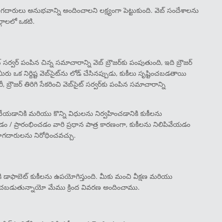
ారులు అనుభవాన్ని అందించాలని లక్ష్యంగా పెట్టుకుంది. వెబ్ సందేశాలను
గాలలో ఒకటి.
్ సర్వర్ పంపిన చిన్న సమాచారాన్ని వెబ్ బ్రౌజర్‌కు పంపుతుంది, ఇది బ్రౌజర్
ు ఒక నిర్దిష్ట వెబ్‌సైట్‌ను లోడ్ చేసినప్పుడు, కుకీలు సృష్టించబడతాయి
 బ్రౌజర్ తిరిగి సేకరించి వెబ్‌సైట్ సర్వర్‌కు పంపిన సమాచారాన్ని
ేయడానికి మరియు కొన్ని విధులను నిర్వహించడానికి కుకీలను
డం / ప్రారంభించడం వారి ప్రధాన పాత్ర కారణంగా, కుకీలను నిలిపివేయడం
ియోగదారులను నిరోధించవచ్చు.
డాఫాబెట్ కుకీలను ఉపయోగిస్తుంది. మీకు మంచి వీక్షణ మరియు
ించబడుతున్నాయో మేము క్రింద వివరణ అందించాము.