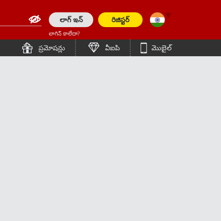
లాగ్ ఇన్
రిజిస్టర్
లాగిన్ కాలేదా?
English (Asia)
English
ప్రమోషన్లు
వీఐపి
మొబైల్
English (Europe)
हिन्दी
简体中文
Bengali (India)
ภาษาไทย
English (Pakistan)
Tiếng Việt
English (Bangladesh)
Bahasa Indonesia
Bengali (Bangladesh)
日本語
Polish
한국어
Español