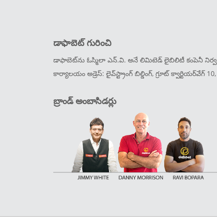
డాఫాబెట్ గురించి
డాఫాబెట్‌ను ఓస్మిలా ఎన్.వి. అనే లిమిటెడ్ లైబిలిటీ కంపెనీ న
కార్యాలయం అడ్రెస్: లైవ్‌స్ట్రాంగ్ బిల్డింగ్, గ్రూట్ క్వార్టియర్‌వేగ్ 1
బ్రాండ్ అంబాసిడర్లు