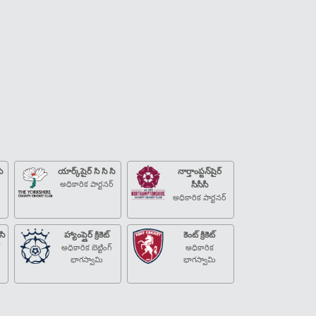
సి
యార్క్‌షైర్ సి సి సి
నార్తాంప్టన్‌షైర్
అధికారిక పార్టనర్
సీసీసీ
అధికారిక పార్టనర్
సి
హ్యాంప్షైర్ క్రికెట్
కెంట్ క్రికెట్
్
అధికారిక బెట్టింగ్
అధికారిక
భాగస్వామి
భాగస్వామి