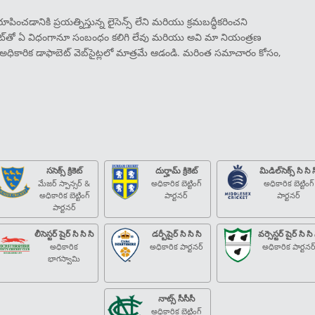
పించడానికి ప్రయత్నిస్తున్న లైసెన్స్ లేని మరియు క్రమబద్ధీకరించని
ఫాబెట్‌తో ఏ విధంగానూ సంబంధం కలిగి లేవు మరియు అవి మా నియంత్రణ
అధికారిక డాఫాబెట్ వెబ్‌సైట్లలో మాత్రమే ఆడండి. మరింత సమాచారం కోసం,
ససెక్స్ క్రికెట్
దుర్హామ్ క్రికెట్
మిడిల్‌సెక్స్ సి సి 
మేజర్ స్పాన్సర్ &
అధికారిక బెట్టింగ్
అధికారిక బెట్టింగ్
అధికారిక బెట్టింగ్
పార్టనర్
పార్టనర్
పార్టనర్
లీసెస్టర్ షైర్ సి సి సి
డర్బీషైర్ సి సి సి
వర్సెస్టర్ షైర్ సి సి 
అధికారిక
అధికారిక పార్టనర్
అధికారిక పార్టనర
భాగస్వామి
నాట్స్ సీసీసీ
అధికారిక బెట్టింగ్