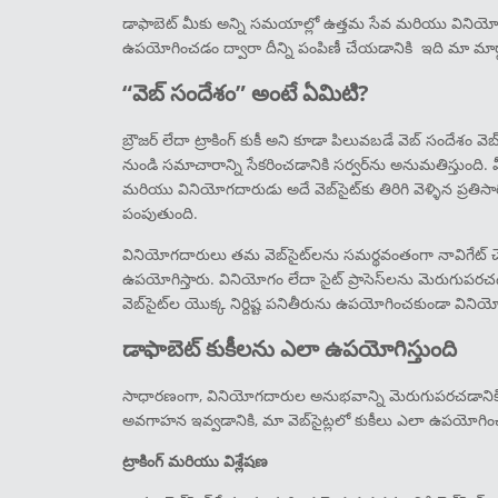
డాఫాబెట్ మీకు అన్ని సమయాల్లో ఉత్తమ సేవ మరియు వినియోగద
ఉపయోగించడం ద్వారా దీన్ని పంపిణీ చేయడానికి ఇది మా మార్
“వెబ్ సందేశం” అంటే ఏమిటి?
బ్రౌజర్ లేదా ట్రాకింగ్ కుకీ అని కూడా పిలువబడే వెబ్ సందేశం వెబ
నుండి సమాచారాన్ని సేకరించడానికి సర్వర్‌ను అనుమతిస్తుంది. మీర
మరియు వినియోగదారుడు అదే వెబ్‌సైట్‌కు తిరిగి వెళ్ళిన ప్రతిసారీ,
పంపుతుంది.
వినియోగదారులు తమ వెబ్‌సైట్‌లను సమర్థవంతంగా నావిగేట్ చ
ఉపయోగిస్తారు. వినియోగం లేదా సైట్ ప్రాసెస్‌లను మెరుగుపరచ
వెబ్‌సైట్‌ల యొక్క నిర్దిష్ట పనితీరును ఉపయోగించకుండా విన
డాఫాబెట్ కుకీలను ఎలా ఉపయోగిస్తుంది
సాధారణంగా, వినియోగదారుల అనుభవాన్ని మెరుగుపరచడానికి 
అవగాహన ఇవ్వడానికి, మా వెబ్‌సైట్లలో కుకీలు ఎలా ఉపయోగ
ట్రాకింగ్ మరియు విశ్లేషణ