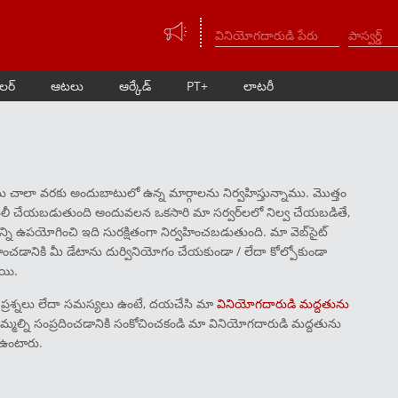
ీలర్
ఆటలు
ఆర్కేడ్
PT+
లాటరీ
ు చాలా వరకు అందుబాటులో ఉన్న మార్గాలను నిర్వహిస్తున్నాము. మొత్తం
దిలీ చేయబడుతుంది అందువలన ఒకసారి మా సర్వర్‌లలో నిల్వ చేయబడితే,
న్ని ఉపయోగించి ఇది సురక్షితంగా నిర్వహించబడుతుంది. మా వెబ్‌సైట్
ించడానికి మీ డేటాను దుర్వినియోగం చేయకుండా / లేదా కోల్పోకుండా
ాయి.
ప్రశ్నలు లేదా సమస్యలు ఉంటే, దయచేసి మా
వినియోగదారుడి మద్దతును
్మల్ని సంప్రదించడానికి సంకోచించకండి మా వినియోగదారుడి మద్దతును
 ఉంటారు.