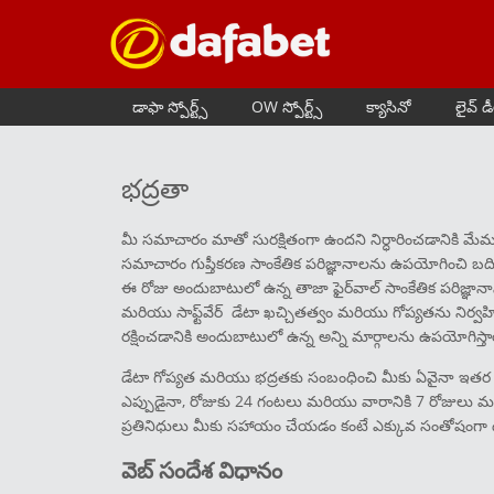
డాఫా స్పోర్ట్స్
OW స్పోర్ట్స్
క్యాసినో
లైవ్ డ
భద్రతా
మీ సమాచారం మాతో సురక్షితంగా ఉందని నిర్ధారించడానికి మేమ
సమాచారం గుప్తీకరణ సాంకేతిక పరిజ్ఞానాలను ఉపయోగించి బ
ఈ రోజు అందుబాటులో ఉన్న తాజా ఫైర్‌వాల్ సాంకేతిక పరిజ్ఞానా
మరియు సాఫ్ట్‌వేర్ డేటా ఖచ్చితత్వం మరియు గోప్యతను నిర్వహ
రక్షించడానికి అందుబాటులో ఉన్న అన్ని మార్గాలను ఉపయోగిస్త
డేటా గోప్యత మరియు భద్రతకు సంబంధించి మీకు ఏవైనా ఇతర 
ఎప్పుడైనా, రోజుకు 24 గంటలు మరియు వారానికి 7 రోజులు మమ
ప్రతినిధులు మీకు సహాయం చేయడం కంటే ఎక్కువ సంతోషంగా
వెబ్ సందేశ విధానం