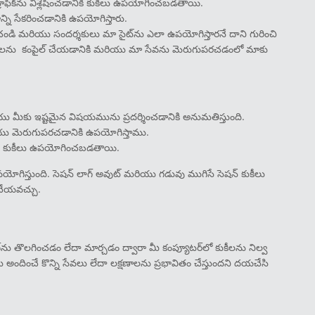
రాఫిక్‌ను విశ్లేషించడానికి కుకీలు ఉపయోగించబడతాయి.
ి సేకరించడానికి ఉపయోగిస్తారు.
షించండి మరియు సందర్శకులు మా సైట్‌ను ఎలా ఉపయోగిస్తారనే దాని గురించి
వేదికలను కంపైల్ చేయడానికి మరియు మా సేవను మెరుగుపరచడంలో మాకు
రియు మీకు ఇష్టమైన విషయమును ప్రదర్శించడానికి అనుమతిస్తుంది.
ు మెరుగుపరచడానికి ఉపయోగిస్తాము.
వలకు కుకీలు ఉపయోగించబడతాయి.
ోగిస్తుంది. సెషన్ లాగ్ అవుట్ మరియు గడువు ముగిసే సెషన్ కుకీలు
వ చేయవచ్చు.
గ్‌ను తొలగించడం లేదా మార్చడం ద్వారా మీ కంప్యూటర్‌లో కుకీలను నిల్వ
ందించే కొన్ని సేవలు లేదా లక్షణాలను ప్రభావితం చేస్తుందని దయచేసి