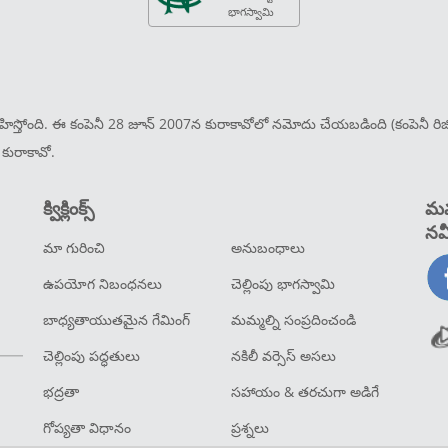
భాగస్వామి
ిర్వహిస్తోంది. ఈ కంపెనీ 28 జూన్ 2007న కురాకావోలో నమోదు చేయబడింది (కంపెనీ రిజిస్
0, కురాకావో.
క్విక్లింక్స్
మమ
నవ
మా గురించి
అనుబంధాలు
ఉపయోగ నిబంధనలు
చెల్లింపు భాగస్వామి
బాధ్యతాయుతమైన గేమింగ్
మమ్మల్ని సంప్రదించండి
చెల్లింపు పద్ధతులు
నకిలీ వర్సెస్ అసలు
భద్రతా
సహాయం & తరచుగా అడిగే
గోప్యతా విధానం
ప్రశ్నలు