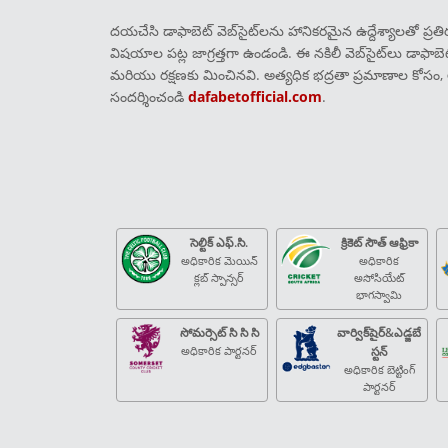
దయచేసి డాఫాబెట్ వెబ్‌సైట్‌లను హానికరమైన ఉద్దేశ్యాలతో ప్రతిరూ
విషయాల పట్ల జాగ్రత్తగా ఉండండి. ఈ నకిలీ వెబ్‌సైట్‌లు డా
మరియు రక్షణకు మించినవి. అత్యధిక భద్రతా ప్రమాణాల కోసం, 
సందర్శించండి
dafabetofficial.com
.
సెల్టిక్ ఎఫ్.సి.
క్రికెట్ సౌత్ ఆఫ్రికా
అధికారిక మెయిన్
అధికారిక
క్లబ్ స్పాన్సర్
అసోసియేట్
భాగస్వామి
సోమర్సెట్ సి సి సి
వార్విక్‌షైర్&ఎడ్జబే
అధికారిక పార్టనర్
స్టన్
అధికారిక బెట్టింగ్
పార్టనర్