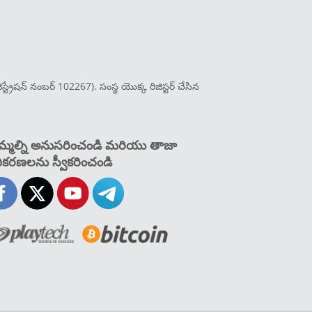
ట్రేషన్ నంబర్ 102267). సంస్థ యొక్క రిజిస్టర్ చేసిన
్మల్ని అనుసరించండి మరియు తాజా
ీకరణలను స్వీకరించండి