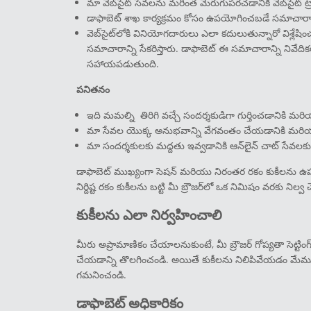
మా వెబ్‌సైట్ సేవలను మరింత మెరుగుపరచడానికి వెబ్‌సైట్ ట్
డాఫాబెట్ శాఖ కార్యక్రమం కోసం ఉపయోగించబడే సమాచారాన్న
వెబ్‌సైట్‌లోకి వినియోగదారులు ఎలా కదులుతున్నారో విశ్లే
సమాచారాన్ని సేకరిస్తారు. డాఫాబెట్ ఈ సమాచారాన్ని ని
సహాయపడుతుంది.
పనితనం
ఇది మమల్ని తిరిగి వచ్చే సందర్శకుడిగా గుర్తించడానికి మ
మా సేవల యొక్క అనుభవాన్ని వేగవంతం చేయడానికి మరియ
మా సందర్శకులకు మద్దతు ఇవ్వడానికి ఆన్‌లైన్ చాట్ సే
డాఫాబెట్ ముఖ్యంగా సెషన్ మరియు నిరంతర రకం కుకీలను ఉపయ
నిర్దిష్ట రకం కుకీలను బట్టి మీ బ్రౌజర్‌లో ఒక నిమిషం వరకు నిల్
కుకీలను ఎలా నిర్వహించాలి
మీరు అప్రామాణికం చేయాలనుకుంటే, మీ బ్రౌజర్ గోప్యతా సెట్టిం
చేయడాన్ని తొలగించండి. అయితే కుకీలను నిలిపివేయడం మేము అ
గమనించండి.
డాఫాబెట్ అధికారికం