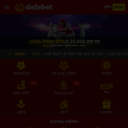
लॉगिन
रजिस्टर
200% वेलकम बोनस
₹ 20,000 तक पाए
एक्सचेंज रिफंड बोनस :
समाचार
स्टारी बिछाने और बैकिंग दांव अभी और INR 1,000 तक 50% धनव
दाफास्पोर्ट्स
ओ डब्ल्यू स्पोर्टस
कैसीनो
नया
नया
गेम्स
लाइव डीलर
Bollywood
आर्केड
लॉटरी
प्रमोशन्स
डाउनलोड एप्लीकेशन