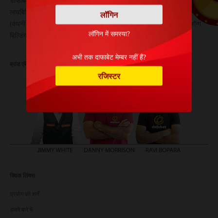
डाफाबेट का संचालन ओस्मिला एन.वी. द्वारा किया जाता है, जो एक लिमिटेड
लायबिलिटी कंपनी है। यह कंपनी 28 जून 2007 को कुराकाओ में पंजीकृत की गई थी
(कंपनी पंजीकरण संख्या 102267)। इसका पंजीकृत कार्यालय पता है: लिवस्ट्रॉन्ग
लॉगिन में समस्या?
बिल्डिंग, ग्रूट क्वार्टियरवेग 10, कुराकाओ।
अभी तक दाफाबेट मेम्बर नहीं हैं?
ब्रांड एंबेसडर
रजिस्टर
क्विक लिंक्स
प्रयोग की शर्तें
हमारे बारे में