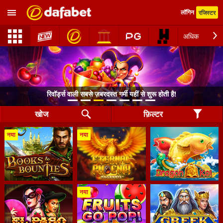
लॉगिन
रजिस्टर
अधिक
रिवॉर्ड्स वाली सबसे ज़बरदस्त गर्मी यहीं से शुरू होती है!
खोज
फ़िल्टर
नया
नया
नया