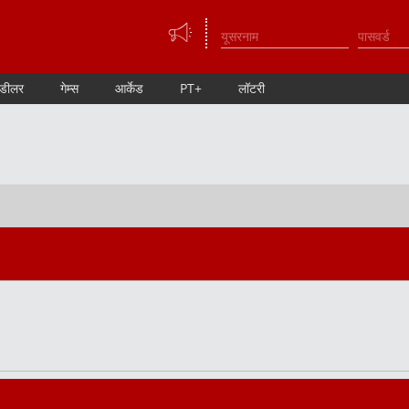
 डीलर
गेम्स
आर्केड
PT+
लॉटरी