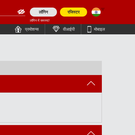
लॉगिन
रजिस्टर
लॉगिन में समस्या?
English (Asia)
English
प्रमोशन्स
वीआईपी
मोबाइल
English (Europe)
తెలుగు
简体中文
Bengali (India)
English (Pakistan)
ภาษาไทย
Tiếng Việt
English (Bangladesh)
Bahasa Indonesia
Bengali (Bangladesh)
日本語
Polish
한국어
Español