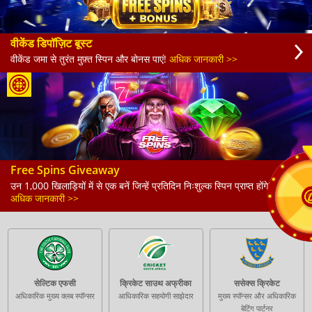
वीकेंड डिपॉज़िट बूस्ट
वीकेंड जमा से तुरंत मुफ़्त स्पिन और बोनस पाएं!
अधिक जानकारी >>
Free Spins Giveaway
उन 1,000 खिलाड़ियों में से एक बनें जिन्हें प्रतिदिन निःशुल्क स्पिन प्राप्त होंगे!
अधिक जानकारी >>
सेल्टिक एफसी
क्रिकेट साउथ अफ्रीका
ससेक्स क्रिकेट
अधिकारिक मुख्य क्लब स्पॉन्सर
आधिकारिक सहयोगी साझेदार
मुख्य स्पॉन्सर और अधिकारिक
बेटिंग पार्टनर